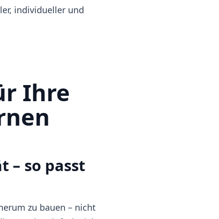
er, individueller und
ür Ihre
ernen
t – so passt
 herum zu bauen – nicht