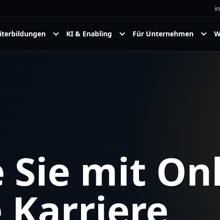
i
Untermenü
Untermenü
Unterm
terbildungen
KI & Enabling
Für Unternehmen
W
Weiterbildungen
KI
Für
öffnen
&
Untern
Enabling
öffnen
öffnen
 Sie mit Onl
 Karriere