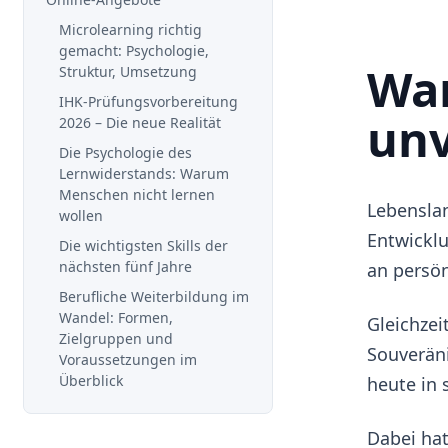
Microlearning richtig
gemacht: Psychologie,
War
Struktur, Umsetzung
IHK-Prüfungsvorbereitung
unv
2026 – Die neue Realität
Die Psychologie des
Lernwiderstands: Warum
Menschen nicht lernen
Lebenslan
wollen
Entwicklu
Die wichtigsten Skills der
nächsten fünf Jahre
an persön
Berufliche Weiterbildung im
Wandel: Formen,
Gleichzei
Zielgruppen und
Souverän
Voraussetzungen im
Überblick
heute in s
Dabei hat