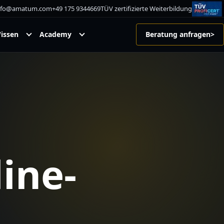
nfo@amatum.com
+49 175 9344669
TÜV zertifizierte Weiterbildung
enü
Untermenü
Untermenü
issen
Academy
Beratung anfragen
>
Wissen
Academy
ehmen
öffnen
öffnen
ine-