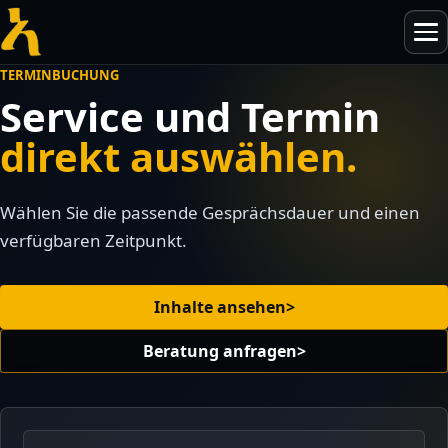
Skip
Menü
to
öffnen
content
TERMINBUCHUNG
Service und Termin
direkt auswählen.
IHK-Vorbereitungskurse
AdA-Schein (AEVO)
Wählen Sie die passende Gesprächsdauer und einen
Künstliche Intelligenz
verfügbaren Zeitpunkt.
AMATUM Seminare
Enabling-Team
Führung & Organisation
Weiterbildung für Teamleitungen
Inhalte ansehen
>
Teamleitungen & Mehrteamstrukturen
Blog & Neuigkeiten
Beratung anfragen
>
Qualitätssicherung
KI in der Weiterbildung
Über uns
Kontakt & Beratung
IHK-Prüfungsvorbereitung 2026