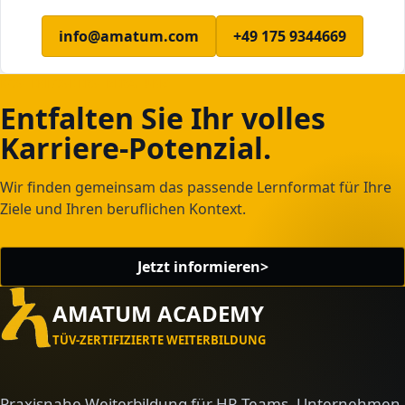
info@amatum.com
+49 175 9344669
KOSTENLOSE ERSTBERATUNG
Entfalten Sie Ihr volles
Karriere-Potenzial.
Wir finden gemeinsam das passende Lernformat für Ihre
Ziele und Ihren beruflichen Kontext.
Jetzt informieren
>
AMATUM ACADEMY
TÜV-ZERTIFIZIERTE WEITERBILDUNG
Praxisnahe Weiterbildung für HR-Teams, Unternehmen