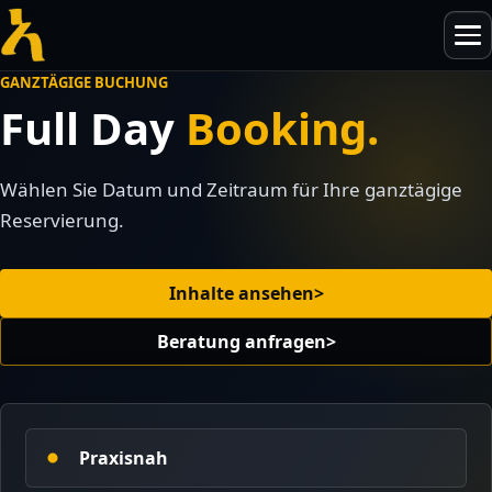
Skip
Menü
to
öffnen
content
GANZTÄGIGE BUCHUNG
Full Day
Booking.
IHK-Vorbereitungskurse
Wählen Sie Datum und Zeitraum für Ihre ganztägige
Reservierung.
AdA-Schein (AEVO)
Künstliche Intelligenz
AMATUM Seminare
Inhalte ansehen
>
Enabling-Team
Führung & Organisation
Weiterbildung für Teamleitungen
Beratung anfragen
>
Teamleitungen & Mehrteamstrukturen
Blog & Neuigkeiten
Qualitätssicherung
KI in der Weiterbildung
Über uns
Praxisnah
Kontakt & Beratung
IHK-Prüfungsvorbereitung 2026