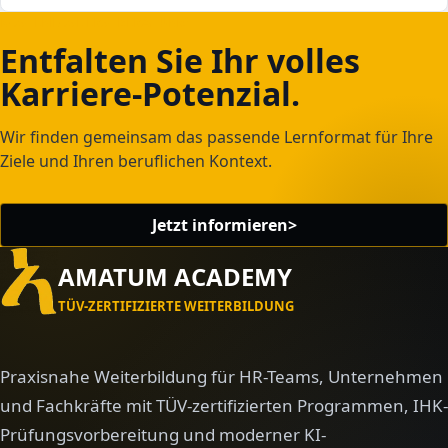
KOSTENLOSE ERSTBERATUNG
Entfalten Sie Ihr volles
Karriere-Potenzial.
Wir finden gemeinsam das passende Lernformat für Ihre
Ziele und Ihren beruflichen Kontext.
Jetzt informieren
>
AMATUM ACADEMY
TÜV-ZERTIFIZIERTE WEITERBILDUNG
Praxisnahe Weiterbildung für HR-Teams, Unternehmen
und Fachkräfte mit TÜV-zertifizierten Programmen, IHK-
Prüfungsvorbereitung und moderner KI-