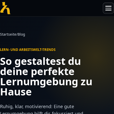
Skip
Menü
öffnen
to
content
Startseite
/
Blog
IHK-Vorbereitungskurse
LERN- UND ARBEITSWELT-TRENDS
AdA-Schein (AEVO)
Künstliche Intelligenz
So gestaltest du
AMATUM Seminare
deine perfekte
Enabling-Team
Führung & Organisation
Weiterbildung für Teamleitungen
Lernumgebung zu
Teamleitungen & Mehrteamstrukturen
Hause
Blog & Neuigkeiten
Qualitätssicherung
KI in der Weiterbildung
Über uns
Ruhig, klar, motivierend: Eine gute
Kontakt & Beratung
Lernumgebung hilft dir, fokussiert und
IHK-Prüfungsvorbereitung 2026